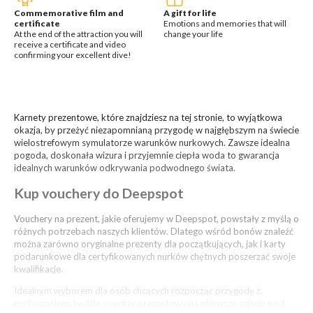
Commemorative film and
A gift for life
certificate
Emotions and memories that will
At the end of the attraction you will
change your life
receive a certificate and video
confirming your excellent dive!
Karnety prezentowe, które znajdziesz na tej stronie, to wyjątkowa
okazja, by przeżyć niezapomnianą przygodę w najgłębszym na świecie
wielostrefowym symulatorze warunków nurkowych. Zawsze idealna
pogoda, doskonała wizura i przyjemnie ciepła woda to gwarancja
idealnych warunków odkrywania podwodnego świata.
Kup vouchery do Deepspot
Vouchery na prezent, jakie oferujemy w Deepspot, powstały z myślą o
różnych potrzebach naszych klientów. Dlatego wśród bonów znaleźć
można zarówno oryginalne prezenty dla początkujących, jak i karty
podarunkowe dla certyfikowanych nurków chętnych poszerzać swoje
kwalifikacje.
Idealnym wyborem dla osób chcących rozpocząć przygodę z
nurkowaniem, będzie voucher prezentowy na pierwsze zejście pod