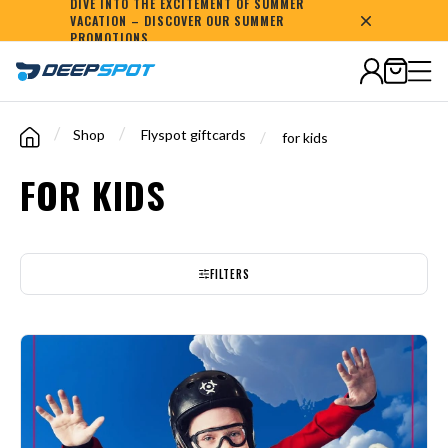
DIVE INTO THE EXCITEMENT OF SUMMER
VACATION – DISCOVER OUR SUMMER
200,000+
dives
PROMOTIONS
/
/
Shop
Flyspot giftcards
/
for kids
FOR KIDS
FILTERS